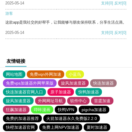
2025-05-14
支持
[0]
反对
[0]
游客
这款app是我社交的好帮手，让我能够与朋友保持联系，分享生活点滴。
2025-05-14
支持
[0]
反对
[0]
友情链接
网站地图
免费vqn外网加速
小蓝鸟
免费vps加速器外网苹果版
旋风加速度器
快连加速器
快连加速器官网入口
原子加速器
快鸭加速器
旋风加速度器
外网网址导航
软件中心
雷霆加速
狂飙加速器
哔咔漫画
快鸭VPN
pigcha加速器
免费的加速器推荐
火箭加速器永久免费版2.2.0
快橙加速器官网
免费上网NPV加速器
夏时加速器