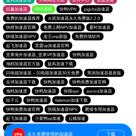
旋风加速度器
外网网址导航
软件中心
雷霆加速
狂飙加速器
哔咔漫画
快鸭VPN
pigcha加速器
免费的加速器推荐
火箭加速器永久免费版2.2.0
快橙加速器官网
免费上网NPV加速器
夏时加速器
快喵加速器NPV
老王vnp新版
免费跨墙软件
起飞加速器
雷霆vp加速器官网
坚果海外加速器_坚果VP加速器
快鸭加速器
海鸥加速器官方版
旋风加速下载
闪电猫加速器 – 闪电猫加速器30天免费
黑洞加速器最新版
全球加速器下载
快鸭加速器
快鸭免费加速官网
海鸥加速度
快鸭加速器
快喵vpv
aurora加速器
桔子云
快鸭加速器
falemon加速下载
快鸭免费加速官网
快喵加速器NPV
爬墙专用加速器
起飞加速器
小黄鸭vp加速
云梯加速
免费全球节点加速器
falemon加速
永久免费使用的加速器
下载