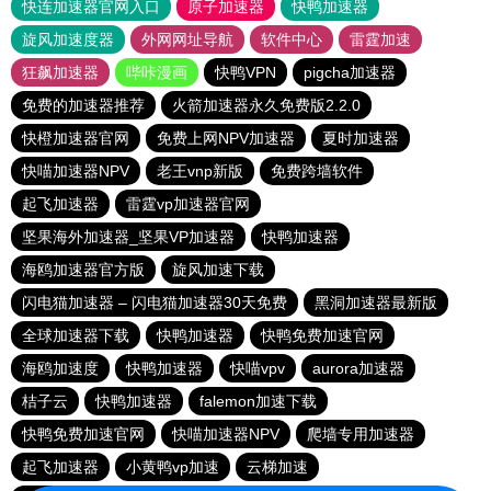
快连加速器官网入口
原子加速器
快鸭加速器
旋风加速度器
外网网址导航
软件中心
雷霆加速
狂飙加速器
哔咔漫画
快鸭VPN
pigcha加速器
免费的加速器推荐
火箭加速器永久免费版2.2.0
快橙加速器官网
免费上网NPV加速器
夏时加速器
快喵加速器NPV
老王vnp新版
免费跨墙软件
起飞加速器
雷霆vp加速器官网
坚果海外加速器_坚果VP加速器
快鸭加速器
海鸥加速器官方版
旋风加速下载
闪电猫加速器 – 闪电猫加速器30天免费
黑洞加速器最新版
全球加速器下载
快鸭加速器
快鸭免费加速官网
海鸥加速度
快鸭加速器
快喵vpv
aurora加速器
桔子云
快鸭加速器
falemon加速下载
快鸭免费加速官网
快喵加速器NPV
爬墙专用加速器
起飞加速器
小黄鸭vp加速
云梯加速