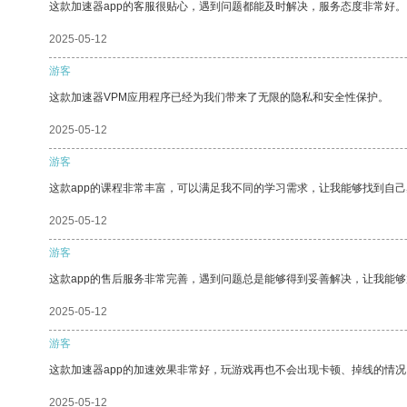
这款加速器app的客服很贴心，遇到问题都能及时解决，服务态度非常好。
2025-05-12
游客
这款加速器VPM应用程序已经为我们带来了无限的隐私和安全性保护。
2025-05-12
游客
这款app的课程非常丰富，可以满足我不同的学习需求，让我能够找到自
2025-05-12
游客
这款app的售后服务非常完善，遇到问题总是能够得到妥善解决，让我能
2025-05-12
游客
这款加速器app的加速效果非常好，玩游戏再也不会出现卡顿、掉线的情况
2025-05-12