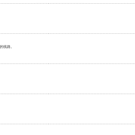
区的线路。