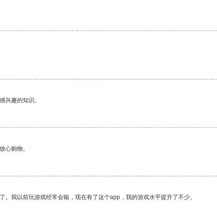
己感兴趣的知识。
够放心购物。
了。我以前玩游戏经常会输，现在有了这个app，我的游戏水平提升了不少。