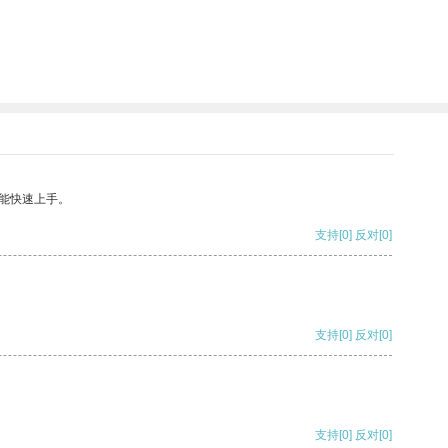
能快速上手。
支持
[0]
反对
[0]
支持
[0]
反对
[0]
支持
[0]
反对
[0]