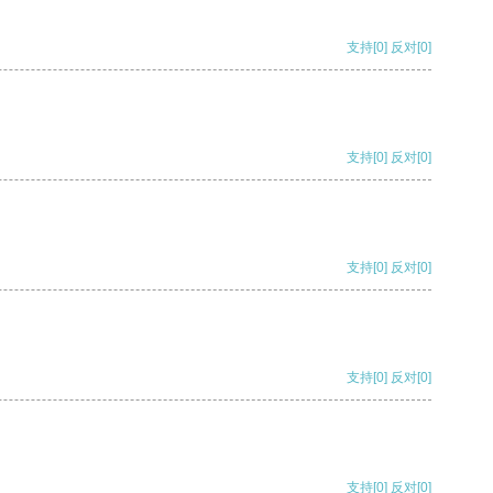
支持
[0]
反对
[0]
支持
[0]
反对
[0]
支持
[0]
反对
[0]
支持
[0]
反对
[0]
支持
[0]
反对
[0]