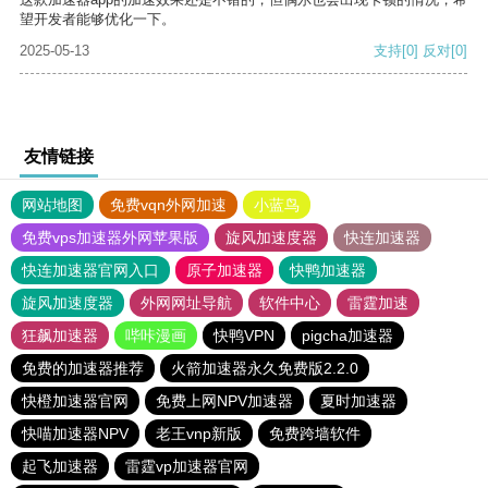
望开发者能够优化一下。
2025-05-13
支持
[0]
反对
[0]
友情链接
网站地图
免费vqn外网加速
小蓝鸟
免费vps加速器外网苹果版
旋风加速度器
快连加速器
快连加速器官网入口
原子加速器
快鸭加速器
旋风加速度器
外网网址导航
软件中心
雷霆加速
狂飙加速器
哔咔漫画
快鸭VPN
pigcha加速器
免费的加速器推荐
火箭加速器永久免费版2.2.0
快橙加速器官网
免费上网NPV加速器
夏时加速器
快喵加速器NPV
老王vnp新版
免费跨墙软件
起飞加速器
雷霆vp加速器官网