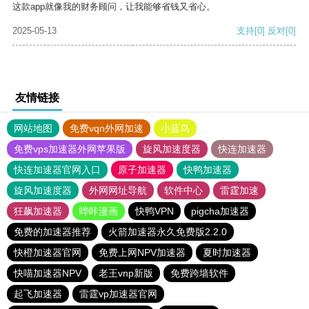
这款app就像我的财务顾问，让我能够省钱又省心。
2025-05-13
支持
[0]
反对
[0]
友情链接
网站地图
免费vqn外网加速
小蓝鸟
免费vps加速器外网苹果版
旋风加速度器
快连加速器
快连加速器官网入口
原子加速器
快鸭加速器
旋风加速度器
外网网址导航
软件中心
雷霆加速
狂飙加速器
哔咔漫画
快鸭VPN
pigcha加速器
免费的加速器推荐
火箭加速器永久免费版2.2.0
快橙加速器官网
免费上网NPV加速器
夏时加速器
快喵加速器NPV
老王vnp新版
免费跨墙软件
起飞加速器
雷霆vp加速器官网