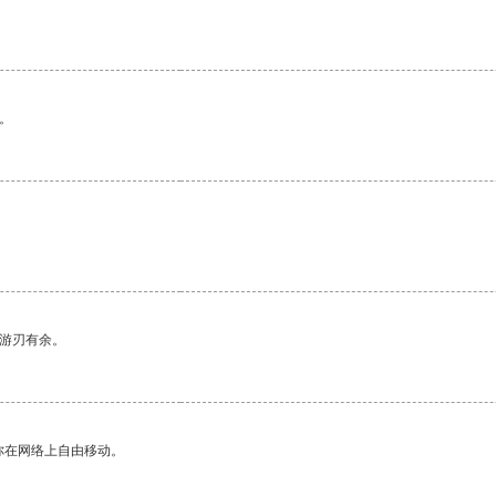
。
中游刃有余。
你在网络上自由移动。