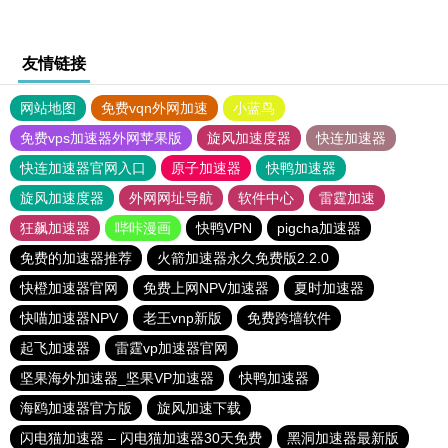
友情链接
网站地图
免费vqn外网加速
小蓝鸟
免费vps加速器外网苹果版
旋风加速度器
快连加速器
快连加速器官网入口
原子加速器
快鸭加速器
旋风加速度器
外网网址导航
软件中心
雷霆加速
狂飙加速器
哔咔漫画
快鸭VPN
pigcha加速器
免费的加速器推荐
火箭加速器永久免费版2.2.0
快橙加速器官网
免费上网NPV加速器
夏时加速器
快喵加速器NPV
老王vnp新版
免费跨墙软件
起飞加速器
雷霆vp加速器官网
坚果海外加速器_坚果VP加速器
快鸭加速器
海鸥加速器官方版
旋风加速下载
闪电猫加速器 – 闪电猫加速器30天免费
黑洞加速器最新版