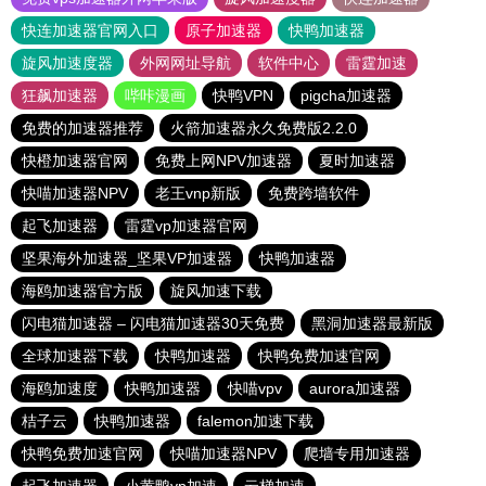
快连加速器官网入口
原子加速器
快鸭加速器
旋风加速度器
外网网址导航
软件中心
雷霆加速
狂飙加速器
哔咔漫画
快鸭VPN
pigcha加速器
免费的加速器推荐
火箭加速器永久免费版2.2.0
快橙加速器官网
免费上网NPV加速器
夏时加速器
快喵加速器NPV
老王vnp新版
免费跨墙软件
起飞加速器
雷霆vp加速器官网
坚果海外加速器_坚果VP加速器
快鸭加速器
海鸥加速器官方版
旋风加速下载
闪电猫加速器 – 闪电猫加速器30天免费
黑洞加速器最新版
全球加速器下载
快鸭加速器
快鸭免费加速官网
海鸥加速度
快鸭加速器
快喵vpv
aurora加速器
桔子云
快鸭加速器
falemon加速下载
快鸭免费加速官网
快喵加速器NPV
爬墙专用加速器