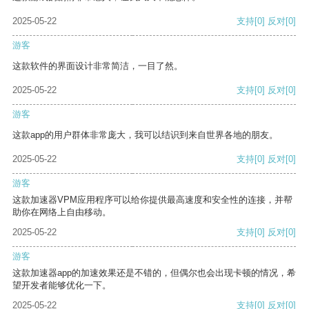
2025-05-22
支持
[0]
反对
[0]
游客
这款软件的界面设计非常简洁，一目了然。
2025-05-22
支持
[0]
反对
[0]
游客
这款app的用户群体非常庞大，我可以结识到来自世界各地的朋友。
2025-05-22
支持
[0]
反对
[0]
游客
这款加速器VPM应用程序可以给你提供最高速度和安全性的连接，并帮
助你在网络上自由移动。
2025-05-22
支持
[0]
反对
[0]
游客
这款加速器app的加速效果还是不错的，但偶尔也会出现卡顿的情况，希
望开发者能够优化一下。
2025-05-22
支持
[0]
反对
[0]