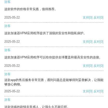
游客
这款软件的价格非常实惠，值得推荐。
2025-05-22
支持
[0]
反对
[0]
游客
这款加速器VPM应用程序提供了顶级的安全性和隐私保护。
2025-05-22
支持
[0]
反对
[0]
游客
这款加速器VPM应用程序可以给你提供全球覆盖和最高安全性的连接。
2025-05-22
支持
[0]
反对
[0]
游客
这款app的售后服务非常完善，遇到问题总是能够得到妥善解决，让我能
够放心购物。
2025-05-22
支持
[0]
反对
[0]
游客
这款游戏的剧情非常感人，让我久久不能忘怀。