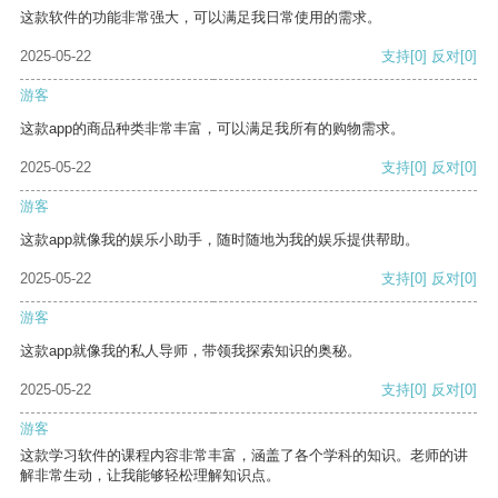
这款软件的功能非常强大，可以满足我日常使用的需求。
2025-05-22
支持
[0]
反对
[0]
游客
这款app的商品种类非常丰富，可以满足我所有的购物需求。
2025-05-22
支持
[0]
反对
[0]
游客
这款app就像我的娱乐小助手，随时随地为我的娱乐提供帮助。
2025-05-22
支持
[0]
反对
[0]
游客
这款app就像我的私人导师，带领我探索知识的奥秘。
2025-05-22
支持
[0]
反对
[0]
游客
这款学习软件的课程内容非常丰富，涵盖了各个学科的知识。老师的讲
解非常生动，让我能够轻松理解知识点。