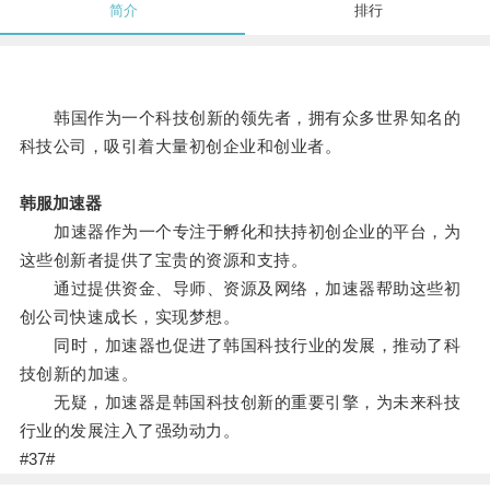
简介
排行
韩国作为一个科技创新的领先者，拥有众多世界知名的
科技公司，吸引着大量初创企业和创业者。
韩服加速器
加速器作为一个专注于孵化和扶持初创企业的平台，为
这些创新者提供了宝贵的资源和支持。
通过提供资金、导师、资源及网络，加速器帮助这些初
创公司快速成长，实现梦想。
同时，加速器也促进了韩国科技行业的发展，推动了科
技创新的加速。
无疑，加速器是韩国科技创新的重要引擎，为未来科技
行业的发展注入了强劲动力。
#37#