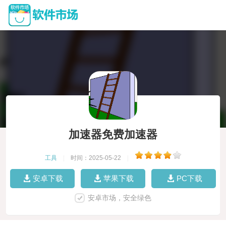
加速器免费加速器
工具
|
时间：2025-05-22
|
安卓下载
苹果下载
PC下载
安卓市场，安全绿色