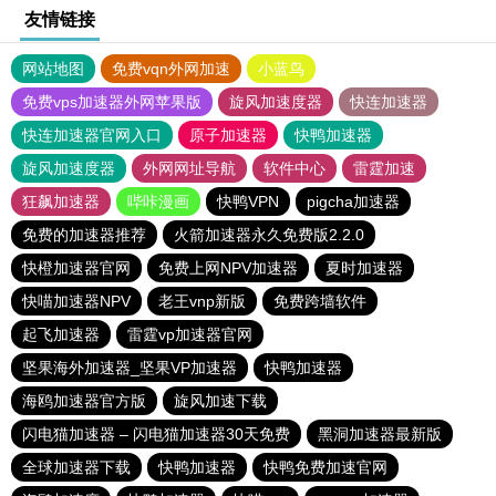
友情链接
网站地图
免费vqn外网加速
小蓝鸟
免费vps加速器外网苹果版
旋风加速度器
快连加速器
快连加速器官网入口
原子加速器
快鸭加速器
旋风加速度器
外网网址导航
软件中心
雷霆加速
狂飙加速器
哔咔漫画
快鸭VPN
pigcha加速器
免费的加速器推荐
火箭加速器永久免费版2.2.0
快橙加速器官网
免费上网NPV加速器
夏时加速器
快喵加速器NPV
老王vnp新版
免费跨墙软件
起飞加速器
雷霆vp加速器官网
坚果海外加速器_坚果VP加速器
快鸭加速器
海鸥加速器官方版
旋风加速下载
闪电猫加速器 – 闪电猫加速器30天免费
黑洞加速器最新版
全球加速器下载
快鸭加速器
快鸭免费加速官网