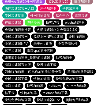
免费vps加速器外网苹果版
旋风加速度器
快连加速器
快连加速器官网入口
原子加速器
快鸭加速器
旋风加速度器
外网网址导航
软件中心
雷霆加速
狂飙加速器
哔咔漫画
快鸭VPN
pigcha加速器
免费的加速器推荐
火箭加速器永久免费版2.2.0
快橙加速器官网
免费上网NPV加速器
夏时加速器
快喵加速器NPV
老王vnp新版
免费跨墙软件
起飞加速器
雷霆vp加速器官网
坚果海外加速器_坚果VP加速器
快鸭加速器
海鸥加速器官方版
旋风加速下载
闪电猫加速器 – 闪电猫加速器30天免费
黑洞加速器最新版
全球加速器下载
快鸭加速器
快鸭免费加速官网
海鸥加速度
快鸭加速器
快喵vpv
aurora加速器
桔子云
快鸭加速器
falemon加速下载
快鸭免费加速官网
快喵加速器NPV
爬墙专用加速器