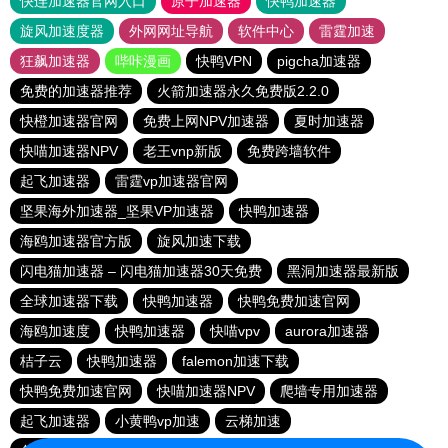
快连加速器官网入口
原子加速器
快鸭加速器
旋风加速度器
外网网址导航
软件中心
雷霆加速
狂飙加速器
哔咔漫画
快鸭VPN
pigcha加速器
免费的加速器推荐
火箭加速器永久免费版2.2.0
快橙加速器官网
免费上网NPV加速器
夏时加速器
快喵加速器NPV
老王vnp新版
免费跨墙软件
起飞加速器
雷霆vp加速器官网
坚果海外加速器_坚果VP加速器
快鸭加速器
海鸥加速器官方版
旋风加速下载
闪电猫加速器 – 闪电猫加速器30天免费
黑洞加速器最新版
全球加速器下载
快鸭加速器
快鸭免费加速官网
海鸥加速度
快鸭加速器
快喵vpv
aurora加速器
桔子云
快鸭加速器
falemon加速下载
快鸭免费加速官网
快喵加速器NPV
爬墙专用加速器
起飞加速器
小黄鸭vp加速
云梯加速