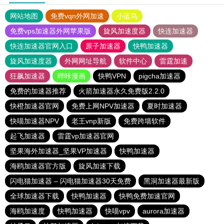
网站地图
免费vqn外网加速
小蓝鸟
免费vps加速器外网苹果版
旋风加速度器
快连加速器
快连加速器官网入口
原子加速器
快鸭加速器
旋风加速度器
外网网址导航
软件中心
雷霆加速
狂飙加速器
哔咔漫画
快鸭VPN
pigcha加速器
免费的加速器推荐
火箭加速器永久免费版2.2.0
快橙加速器官网
免费上网NPV加速器
夏时加速器
快喵加速器NPV
老王vnp新版
免费跨墙软件
起飞加速器
雷霆vp加速器官网
坚果海外加速器_坚果VP加速器
快鸭加速器
海鸥加速器官方版
旋风加速下载
闪电猫加速器 – 闪电猫加速器30天免费
黑洞加速器最新版
全球加速器下载
快鸭加速器
快鸭免费加速官网
海鸥加速度
快鸭加速器
快喵vpv
aurora加速器