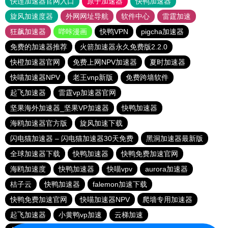
快连加速器官网入口
原子加速器
快鸭加速器
旋风加速度器
外网网址导航
软件中心
雷霆加速
狂飙加速器
哔咔漫画
快鸭VPN
pigcha加速器
免费的加速器推荐
火箭加速器永久免费版2.2.0
快橙加速器官网
免费上网NPV加速器
夏时加速器
快喵加速器NPV
老王vnp新版
免费跨墙软件
起飞加速器
雷霆vp加速器官网
坚果海外加速器_坚果VP加速器
快鸭加速器
海鸥加速器官方版
旋风加速下载
闪电猫加速器 – 闪电猫加速器30天免费
黑洞加速器最新版
全球加速器下载
快鸭加速器
快鸭免费加速官网
海鸥加速度
快鸭加速器
快喵vpv
aurora加速器
桔子云
快鸭加速器
falemon加速下载
快鸭免费加速官网
快喵加速器NPV
爬墙专用加速器
起飞加速器
小黄鸭vp加速
云梯加速