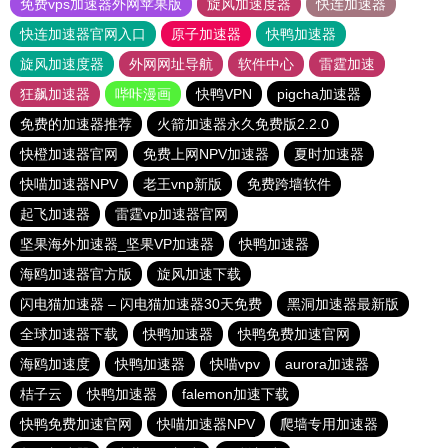
免费vps加速器外网苹果版
旋风加速度器
快连加速器
快连加速器官网入口
原子加速器
快鸭加速器
旋风加速度器
外网网址导航
软件中心
雷霆加速
狂飙加速器
哔咔漫画
快鸭VPN
pigcha加速器
免费的加速器推荐
火箭加速器永久免费版2.2.0
快橙加速器官网
免费上网NPV加速器
夏时加速器
快喵加速器NPV
老王vnp新版
免费跨墙软件
起飞加速器
雷霆vp加速器官网
坚果海外加速器_坚果VP加速器
快鸭加速器
海鸥加速器官方版
旋风加速下载
闪电猫加速器 – 闪电猫加速器30天免费
黑洞加速器最新版
全球加速器下载
快鸭加速器
快鸭免费加速官网
海鸥加速度
快鸭加速器
快喵vpv
aurora加速器
桔子云
快鸭加速器
falemon加速下载
快鸭免费加速官网
快喵加速器NPV
爬墙专用加速器