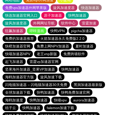
网站地图
免费vqn外网加速
小蓝鸟
免费vps加速器外网苹果版
旋风加速度器
快连加速器
快连加速器官网入口
原子加速器
快鸭加速器
旋风加速度器
外网网址导航
软件中心
雷霆加速
狂飙加速器
哔咔漫画
快鸭VPN
pigcha加速器
免费的加速器推荐
火箭加速器永久免费版2.2.0
快橙加速器官网
免费上网NPV加速器
夏时加速器
快喵加速器NPV
老王vnp新版
免费跨墙软件
起飞加速器
雷霆vp加速器官网
坚果海外加速器_坚果VP加速器
快鸭加速器
海鸥加速器官方版
旋风加速下载
闪电猫加速器 – 闪电猫加速器30天免费
黑洞加速器最新版
全球加速器下载
快鸭加速器
快鸭免费加速官网
海鸥加速度
快鸭加速器
快喵vpv
aurora加速器
桔子云
快鸭加速器
falemon加速下载