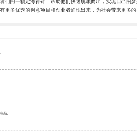
们的一颗定海神针，帮助他们快速脱颖而出，实现自己的梦
更多优秀的创意项目和创业者涌现出来，为社会带来更多的
。
的商品。