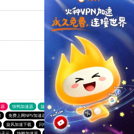
支持
[0]
反对
[0]
支持
[0]
反对
[0]
支持
[0]
反对
[0]
速器
快鸭加速器
旋风加速度器
外网网址导航
软件中心
网
免费上网NPV加速器
夏时加速器
快喵加速器NPV
旋风加速下载
闪电猫加速器 – 闪电猫加速器30天免费
桔子云
快鸭加速器
falemon加速下载
快鸭免费加速官网