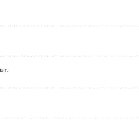
。
悉操作。