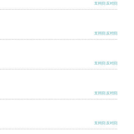
支持
[0]
反对
[0]
支持
[0]
反对
[0]
支持
[0]
反对
[0]
支持
[0]
反对
[0]
支持
[0]
反对
[0]