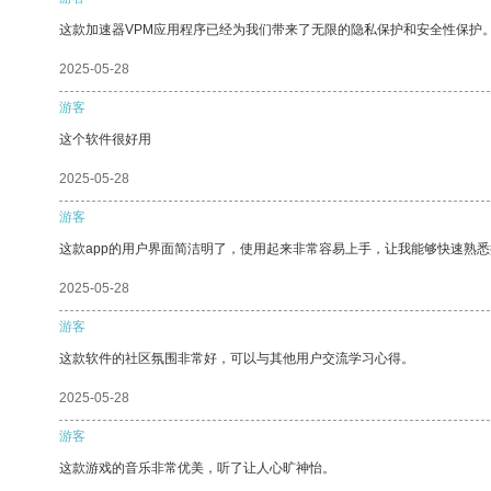
这款加速器VPM应用程序已经为我们带来了无限的隐私保护和安全性保护
2025-05-28
游客
这个软件很好用
2025-05-28
游客
这款app的用户界面简洁明了，使用起来非常容易上手，让我能够快速熟
2025-05-28
游客
这款软件的社区氛围非常好，可以与其他用户交流学习心得。
2025-05-28
游客
这款游戏的音乐非常优美，听了让人心旷神怡。