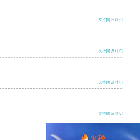
支持
[0]
反对
[0]
支持
[0]
反对
[0]
支持
[0]
反对
[0]
支持
[0]
反对
[0]