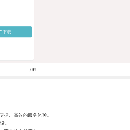
PC下载
排行
加便捷、高效的服务体验。
设。