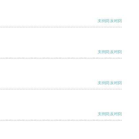
支持
[0]
反对
[0]
支持
[0]
反对
[0]
支持
[0]
反对
[0]
支持
[0]
反对
[0]