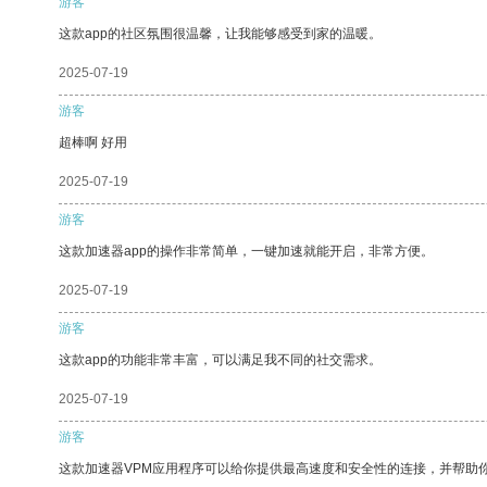
游客
这款app的社区氛围很温馨，让我能够感受到家的温暖。
2025-07-19
游客
超棒啊 好用
2025-07-19
游客
这款加速器app的操作非常简单，一键加速就能开启，非常方便。
2025-07-19
游客
这款app的功能非常丰富，可以满足我不同的社交需求。
2025-07-19
游客
这款加速器VPM应用程序可以给你提供最高速度和安全性的连接，并帮助