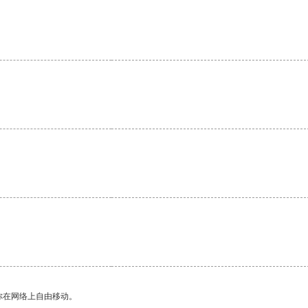
你在网络上自由移动。