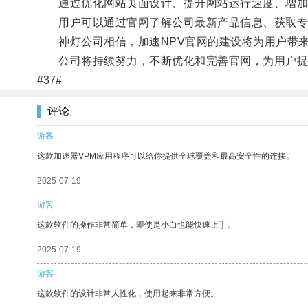
通过优化网站页面设计、提升网站运行速度、增加用
用户可以通过官网了解公司最新产品信息、获取专
神灯公司相信，加速NPV官网的建设将为用户带来
公司将持续努力，不断优化和完善官网，为用户提
#37#
评论
游客
这款加速器VPM应用程序可以给你提供全球覆盖和最高安全性的连接。
2025-07-19
游客
这款软件的操作非常简单，即使是小白也能快速上手。
2025-07-19
游客
这款软件的设计非常人性化，使用起来非常方便。