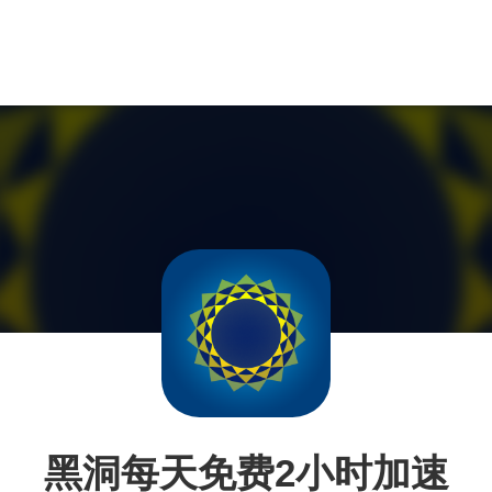
黑洞每天免费2小时加速