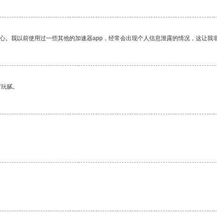
放心。我以前使用过一些其他的加速器app，经常会出现个人信息泄露的情况，这让我
有玩腻。
。