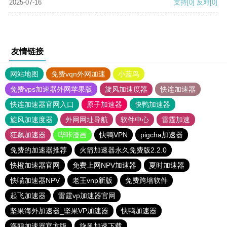
2025-07-16
支持
[0]
反对
[0]
友情链接
网站地图
免费vqn外网加速
小蓝鸟
免费vps加速器外网苹果版
旋风加速度器
快连加速器
快连加速器官网入口
原子加速器
快鸭加速器
旋风加速度器
外网网址导航
软件中心
雷霆加速
狂飙加速器
哔咔漫画
快鸭VPN
pigcha加速器
免费的加速器推荐
火箭加速器永久免费版2.2.0
快橙加速器官网
免费上网NPV加速器
夏时加速器
快喵加速器NPV
老王vnp新版
免费跨墙软件
起飞加速器
雷霆vp加速器官网
坚果海外加速器_坚果VP加速器
快鸭加速器
海鸥加速器官方版
旋风加速下载