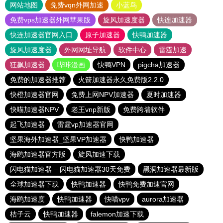
网站地图
免费vqn外网加速
小蓝鸟
免费vps加速器外网苹果版
旋风加速度器
快连加速器
快连加速器官网入口
原子加速器
快鸭加速器
旋风加速度器
外网网址导航
软件中心
雷霆加速
狂飙加速器
哔咔漫画
快鸭VPN
pigcha加速器
免费的加速器推荐
火箭加速器永久免费版2.2.0
快橙加速器官网
免费上网NPV加速器
夏时加速器
快喵加速器NPV
老王vnp新版
免费跨墙软件
起飞加速器
雷霆vp加速器官网
坚果海外加速器_坚果VP加速器
快鸭加速器
海鸥加速器官方版
旋风加速下载
闪电猫加速器 – 闪电猫加速器30天免费
黑洞加速器最新版
全球加速器下载
快鸭加速器
快鸭免费加速官网
海鸥加速度
快鸭加速器
快喵vpv
aurora加速器
桔子云
快鸭加速器
falemon加速下载