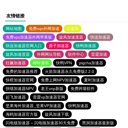
友情链接
网站地图
免费vqn外网加速
小蓝鸟
免费vps加速器外网苹果版
旋风加速度器
快连加速器
快连加速器官网入口
原子加速器
快鸭加速器
旋风加速度器
外网网址导航
软件中心
雷霆加速
狂飙加速器
哔咔漫画
快鸭VPN
pigcha加速器
免费的加速器推荐
火箭加速器永久免费版2.2.0
快橙加速器官网
免费上网NPV加速器
夏时加速器
快喵加速器NPV
老王vnp新版
免费跨墙软件
起飞加速器
雷霆vp加速器官网
坚果海外加速器_坚果VP加速器
快鸭加速器
海鸥加速器官方版
旋风加速下载
闪电猫加速器 – 闪电猫加速器30天免费
黑洞加速器最新版