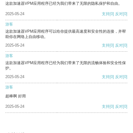
这款加速器VPM应用程序已经为我们带来了无限的隐私保护和自由。
2025-05-24
支持
[0]
反对
[0]
游客
这款加速器VPM应用程序可以给你提供最高速度和安全性的连接，并帮
助你在网络上自由移动。
2025-05-24
支持
[0]
反对
[0]
游客
这款加速器VPM应用程序已经为我们带来了无限的流畅体验和安全性保
护。
2025-05-24
支持
[0]
反对
[0]
游客
超棒啊 好用
2025-05-24
支持
[0]
反对
[0]