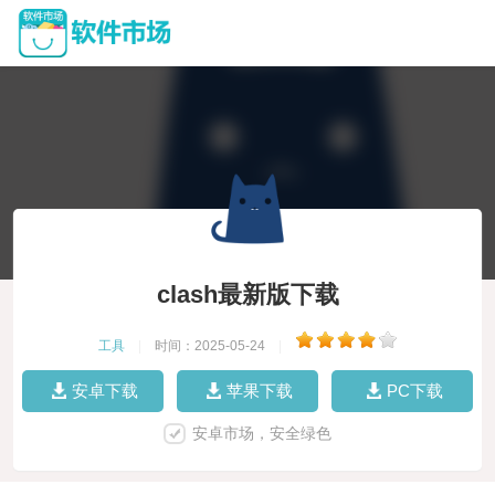
clash最新版下载
工具
|
时间：2025-05-24
|
安卓下载
苹果下载
PC下载
安卓市场，安全绿色