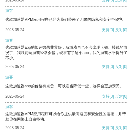
2025-05-24
支持
[0]
反对
[0]
游客
这款加速器VPM应用程序已经为我们带来了无限的隐私和安全性保护。
2025-05-24
支持
[0]
反对
[0]
游客
这款加速器app的加速效果非常好，玩游戏再也不会出现卡顿、掉线的情
况了。我以前玩游戏经常会输，现在有了这个app，我的游戏水平提升了
不少。
2025-05-24
支持
[0]
反对
[0]
游客
这款加速器app的价格有点贵，可以适当降低一些，这样会更加亲民。
2025-05-24
支持
[0]
反对
[0]
游客
这款加速器VPM应用程序可以给你提供最高速度和安全性的连接，并帮
助你在网络上自由移动。
2025-05-24
支持
[0]
反对
[0]