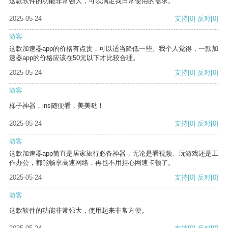
这款软件的功能非常强大，可以满足我日常使用的需求。
2025-05-24
支持
[0]
反对
[0]
游客
这款加速器app的价格有点贵，可以适当降低一些。我个人觉得，一款加
速器app的价格应该在50元以下才比较合理。
2025-05-24
支持
[0]
反对
[0]
游客
梯子神器，ins随便看，美美哒！
2025-05-24
支持
[0]
反对
[0]
游客
这款加速器app简直是居家旅行必备神器，无论是看视频、玩游戏还是工
作办公，都能畅享高速网络，再也不用担心网速卡顿了。
2025-05-24
支持
[0]
反对
[0]
游客
这款软件的功能非常强大，使用起来非常方便。