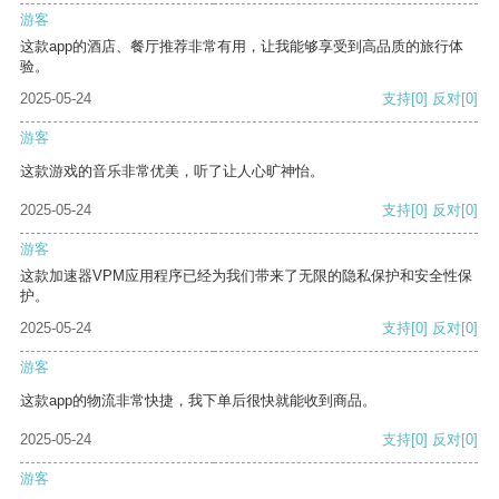
游客
这款app的酒店、餐厅推荐非常有用，让我能够享受到高品质的旅行体
验。
2025-05-24
支持
[0]
反对
[0]
游客
这款游戏的音乐非常优美，听了让人心旷神怡。
2025-05-24
支持
[0]
反对
[0]
游客
这款加速器VPM应用程序已经为我们带来了无限的隐私保护和安全性保
护。
2025-05-24
支持
[0]
反对
[0]
游客
这款app的物流非常快捷，我下单后很快就能收到商品。
2025-05-24
支持
[0]
反对
[0]
游客