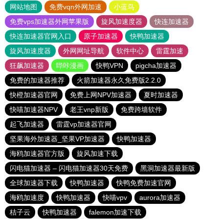
网站地图
免费vqn外网加速
小蓝鸟
免费vps加速器外网苹果版
旋风加速度器
快连加速器
快连加速器官网入口
原子加速器
快鸭加速器
旋风加速度器
外网网址导航
软件中心
雷霆加速
狂飙加速器
哔咔漫画
快鸭VPN
pigcha加速器
免费的加速器推荐
火箭加速器永久免费版2.2.0
快橙加速器官网
免费上网NPV加速器
夏时加速器
快喵加速器NPV
老王vnp新版
免费跨墙软件
起飞加速器
雷霆vp加速器官网
坚果海外加速器_坚果VP加速器
快鸭加速器
海鸥加速器官方版
旋风加速下载
闪电猫加速器 – 闪电猫加速器30天免费
黑洞加速器最新版
全球加速器下载
快鸭加速器
快鸭免费加速官网
海鸥加速度
快鸭加速器
快喵vpv
aurora加速器
桔子云
快鸭加速器
falemon加速下载