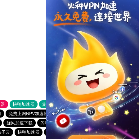
支持
[0]
反对
[0]
支持
[0]
反对
[0]
速器
快鸭加速器
旋风加速度器
外网网址导航
软件中心
网
免费上网NPV加速器
夏时加速器
快喵加速器NPV
旋风加速下载
闪电猫加速器 – 闪电猫加速器30天免费
桔子云
快鸭加速器
falemon加速下载
快鸭免费加速官网