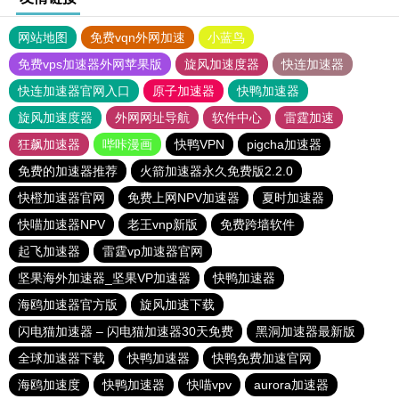
网站地图
免费vqn外网加速
小蓝鸟
免费vps加速器外网苹果版
旋风加速度器
快连加速器
快连加速器官网入口
原子加速器
快鸭加速器
旋风加速度器
外网网址导航
软件中心
雷霆加速
狂飙加速器
哔咔漫画
快鸭VPN
pigcha加速器
免费的加速器推荐
火箭加速器永久免费版2.2.0
快橙加速器官网
免费上网NPV加速器
夏时加速器
快喵加速器NPV
老王vnp新版
免费跨墙软件
起飞加速器
雷霆vp加速器官网
坚果海外加速器_坚果VP加速器
快鸭加速器
海鸥加速器官方版
旋风加速下载
闪电猫加速器 – 闪电猫加速器30天免费
黑洞加速器最新版
全球加速器下载
快鸭加速器
快鸭免费加速官网
海鸥加速度
快鸭加速器
快喵vpv
aurora加速器